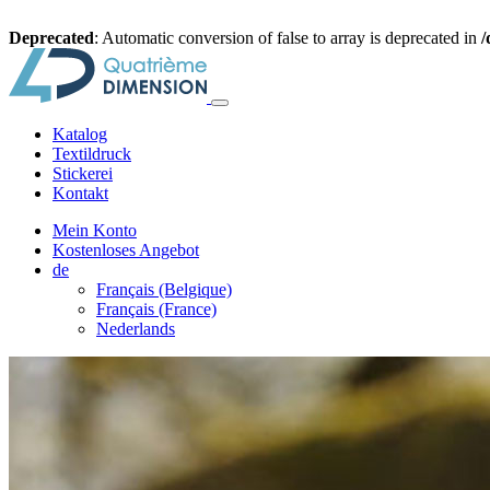
Deprecated
: Automatic conversion of false to array is deprecated in
/
Katalog
Textildruck
Stickerei
Kontakt
Mein Konto
Kostenloses Angebot
de
Français (Belgique)
Français (France)
Nederlands