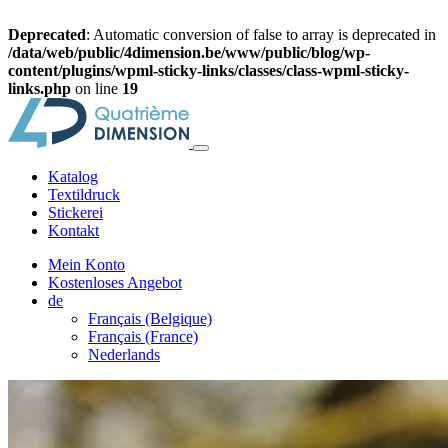
Deprecated
: Automatic conversion of false to array is deprecated in
/data/web/public/4dimension.be/www/public/blog/wp-
content/plugins/wpml-sticky-links/classes/class-wpml-sticky-
links.php
on line
19
Katalog
Textildruck
Stickerei
Kontakt
Mein Konto
Kostenloses Angebot
de
Français (Belgique)
Français (France)
Nederlands