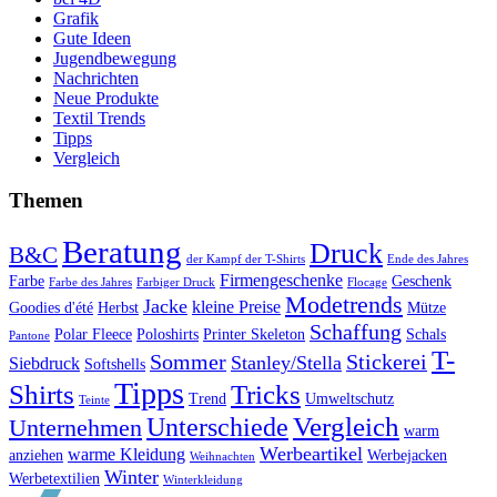
Grafik
Gute Ideen
Jugendbewegung
Nachrichten
Neue Produkte
Textil Trends
Tipps
Vergleich
Themen
Beratung
Druck
B&C
der Kampf der T-Shirts
Ende des Jahres
Firmengeschenke
Farbe
Geschenk
Farbe des Jahres
Farbiger Druck
Flocage
Modetrends
Jacke
kleine Preise
Goodies d'été
Herbst
Mütze
Schaffung
Polar Fleece
Poloshirts
Printer Skeleton
Schals
Pantone
T-
Sommer
Stickerei
Stanley/Stella
Siebdruck
Softshells
Tipps
Shirts
Tricks
Trend
Umweltschutz
Teinte
Vergleich
Unterschiede
Unternehmen
warm
Werbeartikel
warme Kleidung
anziehen
Werbejacken
Weihnachten
Winter
Werbetextilien
Winterkleidung