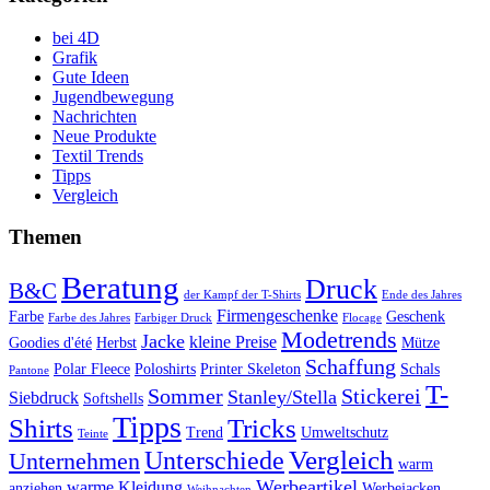
bei 4D
Grafik
Gute Ideen
Jugendbewegung
Nachrichten
Neue Produkte
Textil Trends
Tipps
Vergleich
Themen
Beratung
Druck
B&C
der Kampf der T-Shirts
Ende des Jahres
Firmengeschenke
Farbe
Geschenk
Farbe des Jahres
Farbiger Druck
Flocage
Modetrends
Jacke
kleine Preise
Goodies d'été
Herbst
Mütze
Schaffung
Polar Fleece
Poloshirts
Printer Skeleton
Schals
Pantone
T-
Sommer
Stickerei
Stanley/Stella
Siebdruck
Softshells
Tipps
Shirts
Tricks
Trend
Umweltschutz
Teinte
Vergleich
Unterschiede
Unternehmen
warm
Werbeartikel
warme Kleidung
anziehen
Werbejacken
Weihnachten