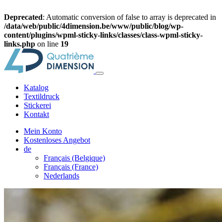
Deprecated
: Automatic conversion of false to array is deprecated in
/data/web/public/4dimension.be/www/public/blog/wp-
content/plugins/wpml-sticky-links/classes/class-wpml-sticky-
links.php
on line
19
Katalog
Textildruck
Stickerei
Kontakt
Mein Konto
Kostenloses Angebot
de
Français (Belgique)
Français (France)
Nederlands