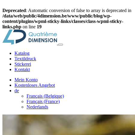
Deprecated
: Automatic conversion of false to array is deprecated in
/data/web/public/4dimension.be/www/public/blog/wp-
content/plugins/wpml-sticky-links/classes/class-wpml-sticky-
links.php
on line
19
Katalog
Textildruck
Stickerei
Kontakt
Mein Konto
Kostenloses Angebot
de
Français (Belgique)
Français (France)
Nederlands