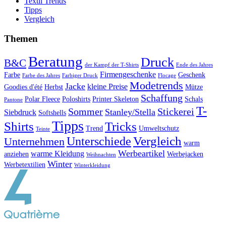
Textil Trends
Tipps
Vergleich
Themen
Beratung
Druck
B&C
der Kampf der T-Shirts
Ende des Jahres
Firmengeschenke
Farbe
Geschenk
Farbe des Jahres
Farbiger Druck
Flocage
Modetrends
Jacke
kleine Preise
Goodies d'été
Herbst
Mütze
Schaffung
Polar Fleece
Poloshirts
Printer Skeleton
Schals
Pantone
T-
Sommer
Stickerei
Stanley/Stella
Siebdruck
Softshells
Tipps
Shirts
Tricks
Trend
Umweltschutz
Teinte
Vergleich
Unterschiede
Unternehmen
warm
Werbeartikel
warme Kleidung
anziehen
Werbejacken
Weihnachten
Winter
Werbetextilien
Winterkleidung