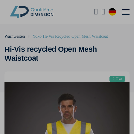
Warnwesten
Yoko Hi-Vis Recycled Open Mesh Waistcoat
Hi-Vis recycled Open Mesh
Waistcoat
Öko