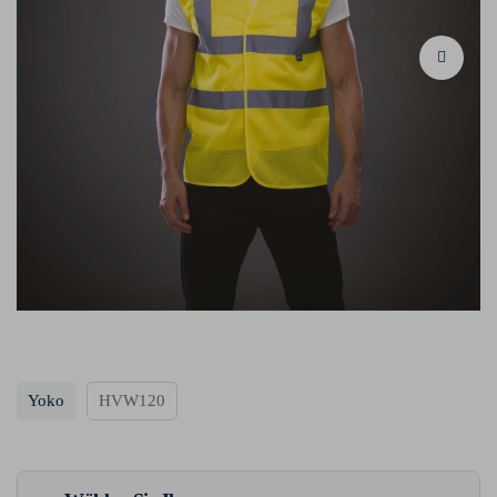
Yoko
HVW120