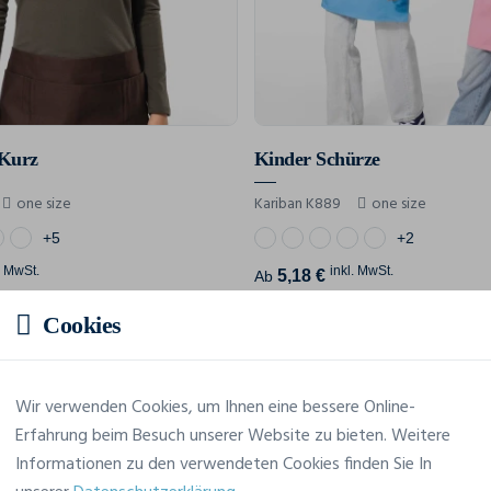
 Kurz
Kinder Schürze
one size
Kariban K889
one size
+5
+2
. MwSt.
inkl. MwSt.
5,18 €
Ab
Cookies
Affichage de 12 résultats sur 56
Wir verwenden Cookies, um Ihnen eine bessere Online-
Erfahrung beim Besuch unserer Website zu bieten. Weitere
Informationen zu den verwendeten Cookies finden Sie In
Nächsten 12 Produkte anzeigen