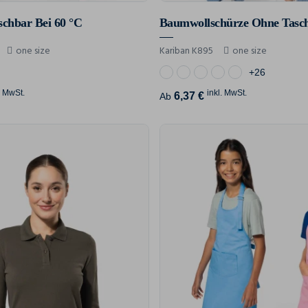
chbar Bei 60 °C
Baumwollschürze Ohne Tasc
one size
Kariban K895
one size
+26
. MwSt.
inkl. MwSt.
6,37 €
Ab