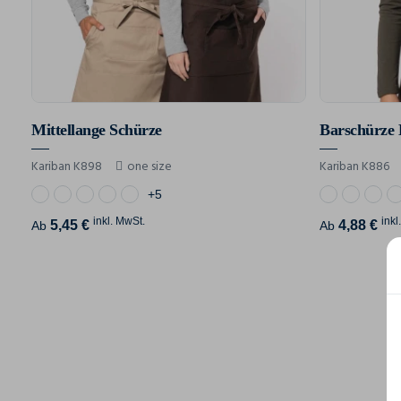
Mittellange Schürze
Barschürze
Kariban K898
one size
Kariban K886
+5
inkl. MwSt.
inkl
5,45 €
4,88 €
Ab
Ab