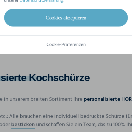
unserer
Datenschutzerklärung
.
Cookies akzeptieren
Cookie-Präferenzen
isierte Kochschürze
Sie in unserem breiten Sortiment Ihre
personalisierte HO
c.: Alle brauchen eine individuell bedruckte Schürze für 
oder
besticken
und schaffen Sie ein Team, das zu 100% Ih