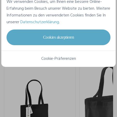
Wir verwenden Cookies, um Ihnen eine bessere Online-
Erfahrung beim Besuch unserer Website zu bieten. Weitere
Informationen zu den verwendeten Cookies finden Sie In
unserer
Datenschutzerklärung
.
Für einen kompletten Stil
Cookies akzeptieren
Cookie-Präferenzen