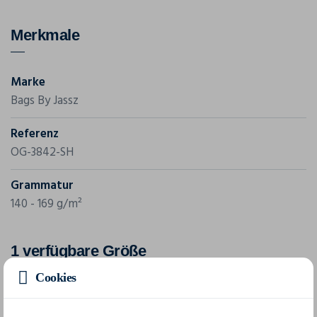
Merkmale
Marke
Bags By Jassz
Referenz
OG-3842-SH
Grammatur
140 - 169 g/m²
1 verfügbare Größe
Cookies
one size