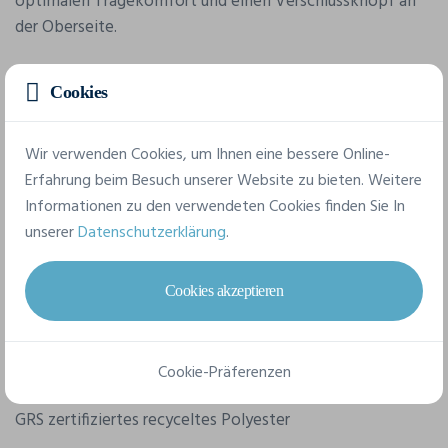
optimalen Tragekomfort und einen Verschlussknopf an
der Oberseite.
Cookies
Merkmale
Wir verwenden Cookies, um Ihnen eine bessere Online-
Marke
Erfahrung beim Besuch unserer Website zu bieten. Weitere
4Do
Informationen zu den verwendeten Cookies finden Sie In
unserer
Datenschutzerklärung
.
Referenz
130075
Cookies akzeptieren
Abmessung
45 x 33 x 14 cm
Cookie-Präferenzen
Komposition
GRS zertifiziertes recyceltes Polyester