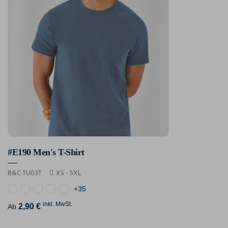
#E190 Men's T-Shirt
B&C TU03T
XS - 5XL
+35
inkl. MwSt.
2,90 €
Ab