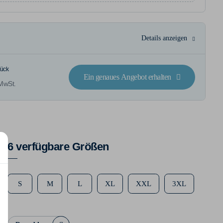
Details anzeigen
tück
Ein genaues Angebot erhalten
 MwSt.
6 verfügbare Größen
S
M
L
XL
XXL
3XL