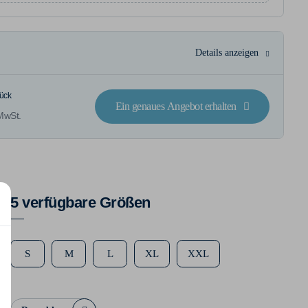
Details anzeigen
tück
Ein genaues Angebot erhalten
MwSt.
5 verfügbare Größen
S
M
L
XL
XXL