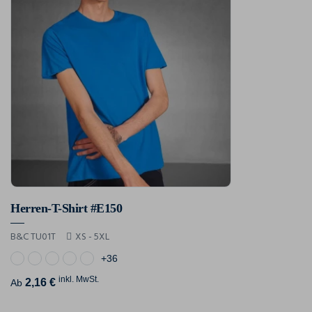
Herren-T-Shirt #E150
B&C TU01T
XS - 5XL
+36
inkl. MwSt.
2,16 €
Ab