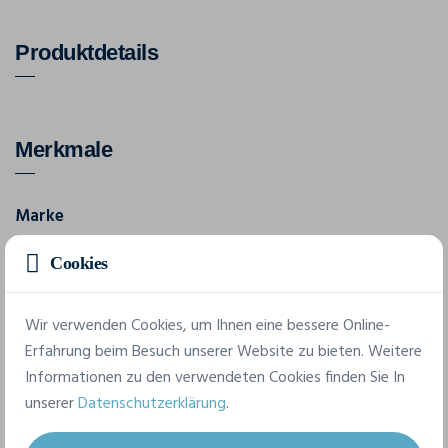
Produktdetails
Merkmale
Marke
Switcher
Cookies
Referenz
2276
Wir verwenden Cookies, um Ihnen eine bessere Online-
Erfahrung beim Besuch unserer Website zu bieten. Weitere
Informationen zu den verwendeten Cookies finden Sie In
5 verfügbare Größen
unserer
Datenschutzerklärung
.