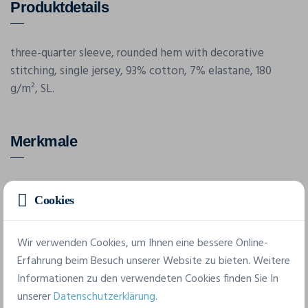
Produktdetails
three-quarter sleeve, rounded hem with decorative
stitching, single jersey, 93% cotton, 7% elastane, 180
g/m², SL.
Merkmale
Marke
Cookies
Promodoro
Referenz
Wir verwenden Cookies, um Ihnen eine bessere Online-
3015
Erfahrung beim Besuch unserer Website zu bieten. Weitere
Informationen zu den verwendeten Cookies finden Sie In
unserer
Datenschutzerklärung
.
3 verfügbare Größen