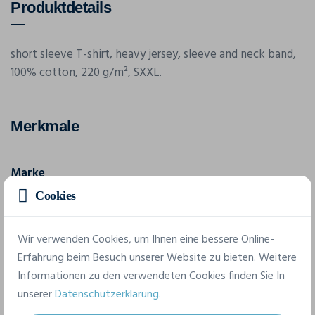
Produktdetails
short sleeve T-shirt, heavy jersey, sleeve and neck band,
100% cotton, 220 g/m², SXXL.
Merkmale
Marke
Promodoro
Cookies
Referenz
Wir verwenden Cookies, um Ihnen eine bessere Online-
3019
Erfahrung beim Besuch unserer Website zu bieten. Weitere
Informationen zu den verwendeten Cookies finden Sie In
5 verfügbare Größen
unserer
Datenschutzerklärung
.