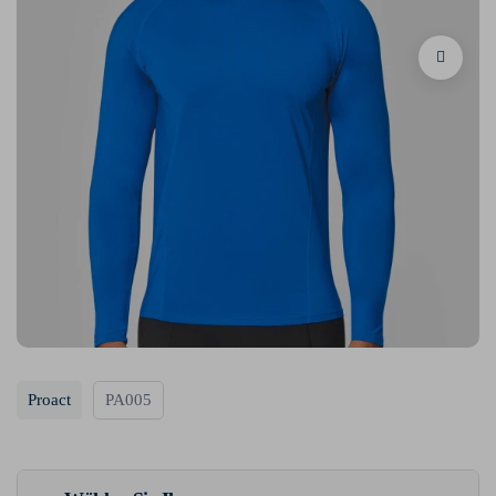
Proact
PA005