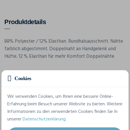
Produktdetails
88% Polyester / 12% Elasthan. Rundhalsausschnitt. Nähte
farblich abgestimmt. Doppelnaht an Handgelenk und
Hüfte. 12 % Elasthan für mehr Komfort Doppelnähte
Cookies
Wir verwenden Cookies, um Ihnen eine bessere Online-
Erfahrung beim Besuch unserer Website zu bieten. Weitere
Merkmale
Informationen zu den verwendeten Cookies finden Sie In
unserer
Datenschutzerklärung
.
Marke