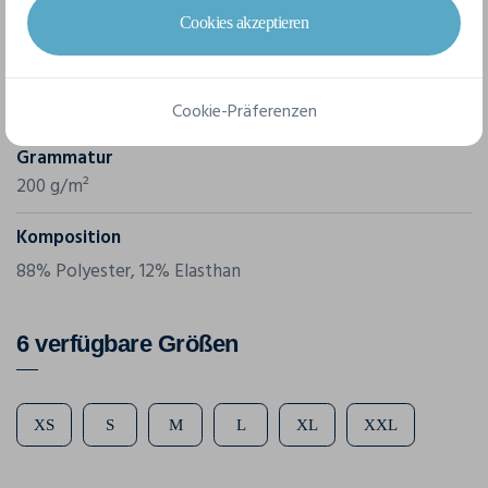
Proact
Cookies akzeptieren
Referenz
PA005
Cookie-Präferenzen
Grammatur
200 g/m²
Komposition
88% Polyester, 12% Elasthan
6 verfügbare Größen
XS
S
M
L
XL
XXL