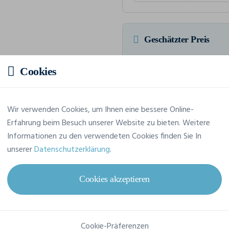
Geschätzter Preis
Cookies
18,45 € inkl. MwSt.
/S
HTVA Insgesamt 184,45 € inkl.
Wir verwenden Cookies, um Ihnen eine bessere Online-
Erfahrung beim Besuch unserer Website zu bieten. Weitere
Informationen zu den verwendeten Cookies finden Sie In
unserer
Datenschutzerklärung
.
Merkmale
Cookies akzeptieren
Marke
Proact
Referenz
PA006
Cookie-Präferenzen