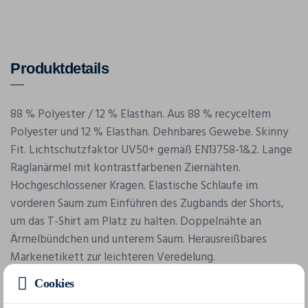
Produktdetails
88 % Polyester / 12 % Elasthan. Aus 88 % recyceltem
Polyester und 12 % Elasthan. Dehnbares Gewebe. Skinny
Fit. Lichtschutzfaktor UV50+ gemäß EN13758-1&2. Lange
Raglanärmel mit kontrastfarbenen Ziernähten.
Hochgeschlossener Kragen. Elastische Schlaufe im
vorderen Saum zum Einführen des Zugbands der Shorts,
um das T-Shirt am Platz zu halten. Doppelnähte an
Ärmelbündchen und unterem Saum. Herausreißbares
Markenetikett zur leichteren Veredelung.
Lichtschutzfaktor UV50+ gemäß EN13758-2. Das T-Shirt
Cookies
kann mithilfe einer praktischen elastischen Schnalle