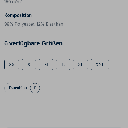
160 g/m²
Komposition
88% Polyester, 12% Elasthan
6 verfügbare Größen
XS
S
M
L
XL
XXL
Datenblatt