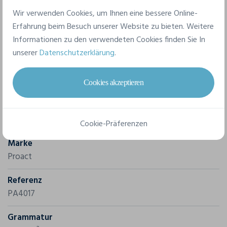
fixiert werden. Dehnbares Gewebe und körpernaher
Wir verwenden Cookies, um Ihnen eine bessere Online-
Schnitt.
Erfahrung beim Besuch unserer Website zu bieten. Weitere
Informationen zu den verwendeten Cookies finden Sie In
unserer
Datenschutzerklärung
.
Cookies akzeptieren
Merkmale
Cookie-Präferenzen
Marke
Proact
Referenz
PA4017
Grammatur