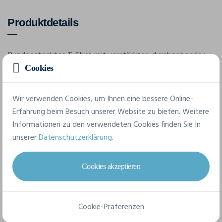
Produktdetails
Rundgestricktes T-Shirt mit verstärkter, durchgehender
Schulternaht. Doppelnaht um das Nackenbündchen für
Cookies
Formerhalt. 100% Baumwolle, vorgeschrumpft. 100 %
Baumwolle,140 g/m²
Wir verwenden Cookies, um Ihnen eine bessere Online-
Erfahrung beim Besuch unserer Website zu bieten. Weitere
Informationen zu den verwendeten Cookies finden Sie In
Merkmale
unserer
Datenschutzerklärung
.
Marke
Cookies akzeptieren
Printer
Referenz
Cookie-Präferenzen
2264001