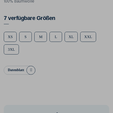
100% Baumwolle
7 verfügbare Größen
XS
S
M
L
XL
XXL
3XL
Datenblatt