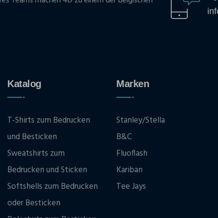
res Teams machen 4D zu einem der belgischen
in
Katalog
Marken
T-Shirts zum Bedrucken
Stanley/Stella
und Besticken
B&C
Sweatshirts zum
Fluoflash
Bedrucken und Sticken
Kariban
Softshells zum Bedrucken
Tee Jays
oder Besticken