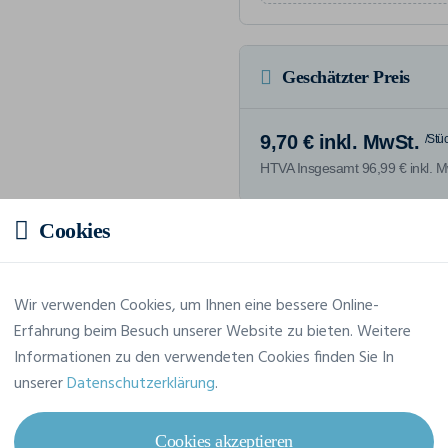
Geschätzter Preis
9,70 € inkl. MwSt.
/Stü
HTVA Insgesamt 96,99 € inkl. M
Cookies
Merkmale
Wir verwenden Cookies, um Ihnen eine bessere Online-
Erfahrung beim Besuch unserer Website zu bieten. Weitere
Informationen zu den verwendeten Cookies finden Sie In
Marke
Native Spirit
unserer
Datenschutzerklärung
.
Referenz
NS352
Cookies akzeptieren