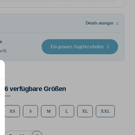
Details anzeigen
ck
Ein genaues Angebot erhalten
wSt.
6 verfügbare Größen
XS
S
M
L
XL
XXL