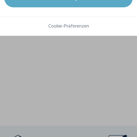
Grammatur
180 g/m²
Komposition
100% Baumwolle
Cookie-Präferenzen