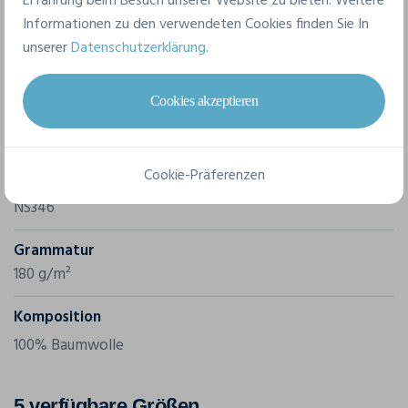
Erfahrung beim Besuch unserer Website zu bieten. Weitere
Informationen zu den verwendeten Cookies finden Sie In
unserer
Datenschutzerklärung
.
Merkmale
Cookies akzeptieren
Marke
Native Spirit
Cookie-Präferenzen
Referenz
NS346
Grammatur
180 g/m²
Komposition
100% Baumwolle
5 verfügbare Größen