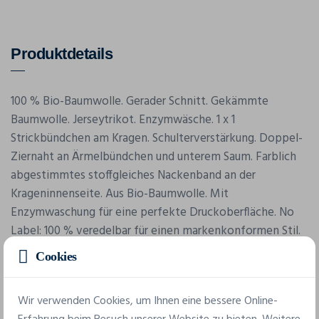
Produktdetails
100 % Bio-Baumwolle. Gerader Schnitt. Gekämmte
Baumwolle. Jerseytrikot. Enzymwäsche. 1 x 1
Strickbündchen am Kragen. Schulterverstärkung. Doppel-
Ziernaht an Ärmelbündchen und unterem Saum. Farblich
abgestimmtes stoffgleiches Nackenband an der
Krageninnenseite. Aus Bio-Baumwolle. Mit
Enzymwaschung für eine perfekte Druckoberfläche. No
Label: 100 % veredelbar für einen markenkonformen Stil.
Cookies
Wir verwenden Cookies, um Ihnen eine bessere Online-