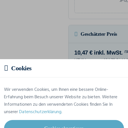
JPG,
Geschätzter Preis
10,47 € inkl. MwSt.
/S
HTVA Insgesamt 104,72 € inkl.
Cookies
Wir verwenden Cookies, um Ihnen eine bessere Online-
Merkmale
Erfahrung beim Besuch unserer Website zu bieten. Weitere
Informationen zu den verwendeten Cookies finden Sie In
unserer
Datenschutzerklärung
.
Marke
Native Spirit