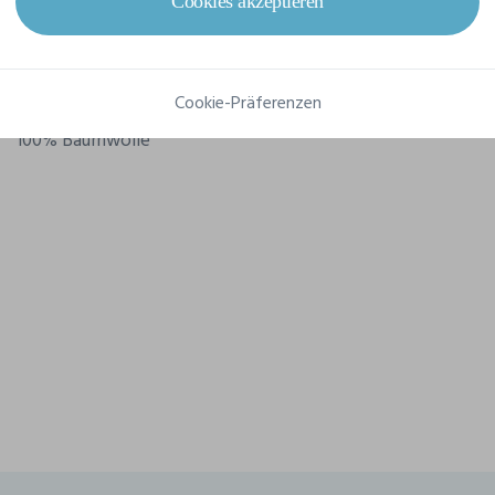
Referenz
NS312
Cookies akzeptieren
Grammatur
130 g/m²
Cookie-Präferenzen
Komposition
100% Baumwolle