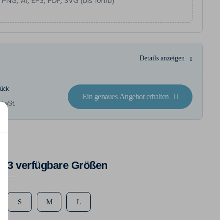
 PNG, AI, EPS, PDF, SVG (bis 10mb)
Details anzeigen
tück
Ein genaues Angebot erhalten
 MwSt.
3 verfügbare Größen
S
M
L