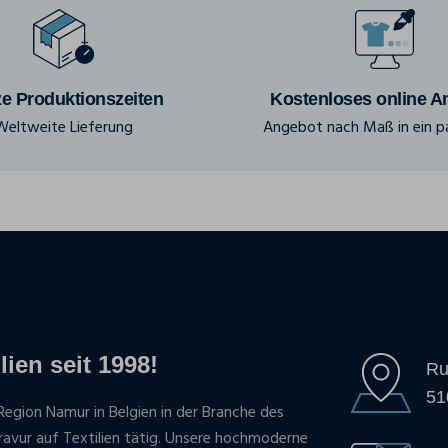
e Produktionszeiten
Kostenloses online A
Weltweite Lieferung
Angebot nach Maß in ein pa
lien seit 1998!
Ru
51
Region Namur in Belgien in der Branche des
gravur auf Textilien tätig. Unsere hochmoderne