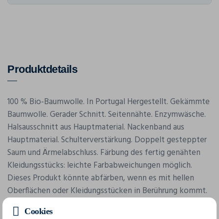
Produktdetails
100 % Bio-Baumwolle. In Portugal Hergestellt. Gekämmte
Baumwolle. Gerader Schnitt. Seitennähte. Enzymwäsche.
Halsausschnitt aus Hauptmaterial. Nackenband aus
Hauptmaterial. Schulterverstärkung. Doppelt gesteppter
Saum und Ärmelabschluss. Färbung des fertig genähten
Kleidungsstücks: leichte Farbabweichungen möglich.
Dieses Produkt könnte abfärben, wenn es mit hellen
Oberflächen oder Kleidungsstücken in Berührung kommt.
Aus biologischer Baumwolle: ökologisch und ethisch.
Cookies
Hergestellt in Portugal. No Label: 100 % veredelbar im