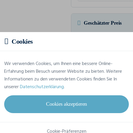
Geschätzter Preis
Cookies
9,26 € inkl. MwSt.
/Stü
HTVA Insgesamt 92,58 € inkl. M
Wir verwenden Cookies, um Ihnen eine bessere Online-
Erfahrung beim Besuch unserer Website zu bieten. Weitere
Informationen zu den verwendeten Cookies finden Sie In
unserer
Datenschutzerklärung
.
Merkmale
Cookies akzeptieren
Marke
Link Kids Wear
Referenz
13002-1420
Cookie-Präferenzen