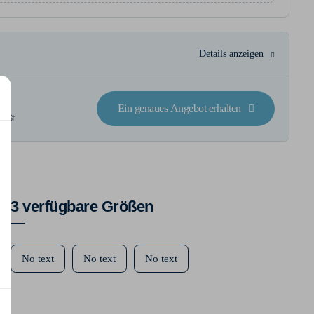
Details anzeigen
ck
Ein genaues Angebot erhalten
wSt.
3 verfügbare Größen
No text
No text
No text