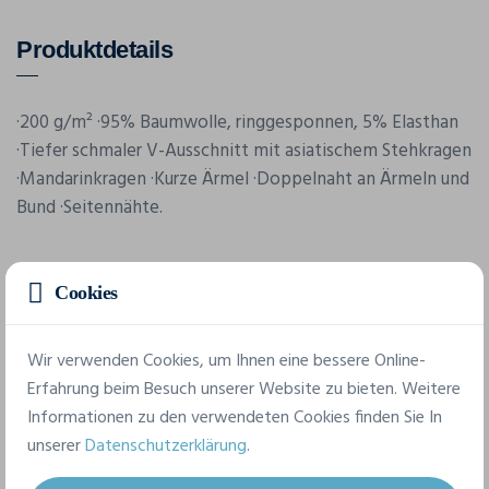
Produktdetails
·200 g/m² ·95% Baumwolle, ringgesponnen, 5% Elasthan
·Tiefer schmaler V-Ausschnitt mit asiatischem Stehkragen
·Mandarinkragen ·Kurze Ärmel ·Doppelnaht an Ärmeln und
Bund ·Seitennähte.
Cookies
Wir verwenden Cookies, um Ihnen eine bessere Online-
Erfahrung beim Besuch unserer Website zu bieten. Weitere
Merkmale
Informationen zu den verwendeten Cookies finden Sie In
unserer
Datenschutzerklärung
.
Marke