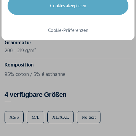
Kustom Kit
Cookies akzeptieren
Referenz
KK770
Cookie-Präferenzen
Grammatur
200 - 219 g/m²
Komposition
95% coton / 5% élasthanne
4 verfügbare Größen
XS/S
M/L
XL/XXL
No text