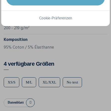
Referenz
KK785
Cookie-Präferenzen
Grammatur
200 - 219 g/m²
Komposition
95% Coton / 5% Élasthanne
4 verfügbare Größen
XS/S
M/L
XL/XXL
No text
Datenblatt