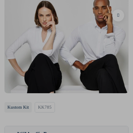
Kustom Kit
KK785