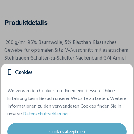
Produktdetails
·200 g/m² ·95% Baumwolle, 5% Elasthan ·Elastisches
Gewebe für optimalen Sitz ·V-Ausschnitt mit asiatischem
Stehkragen ·Schulter-zu-Schulter Nackenband ·3/4 Ärmel
·Doppelnaht an Ärmelabschluss und Bund ·Seitennähte
Cookies
·Gerader Bund ·Leicht tailliert.
Wir verwenden Cookies, um Ihnen eine bessere Online-
Merkmale
Erfahrung beim Besuch unserer Website zu bieten. Weitere
Informationen zu den verwendeten Cookies finden Sie In
unserer
Datenschutzerklärung
.
Marke
Kustom Kit
Cookies akzeptieren