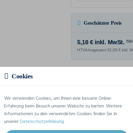
Geschätzter Preis
5,16 € inkl. MwSt.
/Stü
HTVA Insgesamt 51,65 € inkl. M
Cookies
Merkmale
Wir verwenden Cookies, um Ihnen eine bessere Online-
Erfahrung beim Besuch unserer Website zu bieten. Weitere
Marke
Kariban
Informationen zu den verwendeten Cookies finden Sie In
Referenz
K3022IC
unserer
Datenschutzerklärung
.