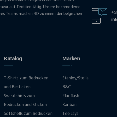
Region Namur in Belgien in der Branche des
gravur auf Textilien tätig. Unsere hochmoderne
+3
res Teams machen 4D zu einem der belgischen
in
Katalog
Marken
T-Shirts zum Bedrucken
Stanley/Stella
und Besticken
B&C
Sweatshirts zum
Fluoflash
Bedrucken und Sticken
Kariban
Softshells zum Bedrucken
Tee Jays