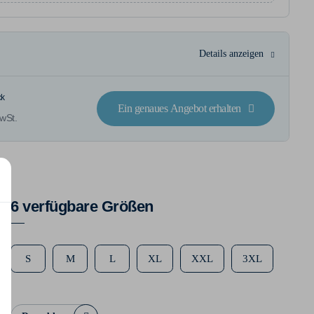
Details anzeigen
ck
Ein genaues Angebot erhalten
wSt.
6 verfügbare Größen
S
M
L
XL
XXL
3XL