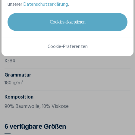
unserer
Datenschutzerklärung
.
Merkmale
Cookies akzeptieren
Marke
Kariban
Cookie-Präferenzen
Referenz
K384
Grammatur
180 g/m²
Komposition
90% Baumwolle, 10% Viskose
6 verfügbare Größen