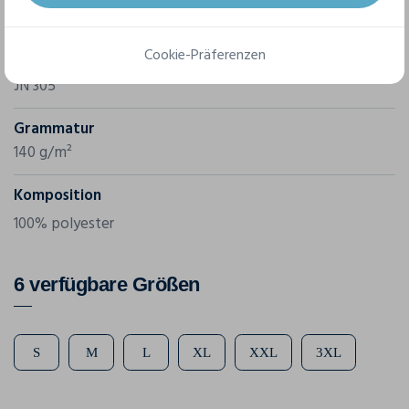
James & Nicholson
Cookie-Präferenzen
Referenz
JN 305
Grammatur
140 g/m²
Komposition
100% polyester
6 verfügbare Größen
S
M
L
XL
XXL
3XL