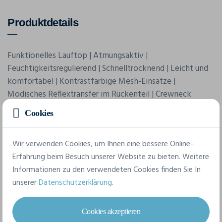
Produktdetails
Funktionelles Lauftop | Atmungsaktiv |
Feuchtigkeitsregulierend | Schnelltrocknend | Leicht und
komfortabel | Kontrastfarbige Mesh-Einsätze |
Modisches Reflextransfer im Rückenteil | Crewneck
Cookies
Wir verwenden Cookies, um Ihnen eine bessere Online-
Erfahrung beim Besuch unserer Website zu bieten. Weitere
Informationen zu den verwendeten Cookies finden Sie In
unserer
Datenschutzerklärung
.
Merkmale
Cookies akzeptieren
Marke