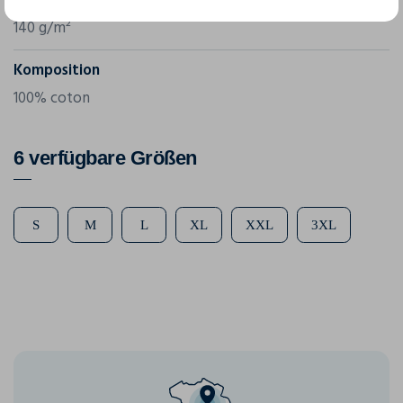
Grammatur
140 g/m²
Komposition
100% coton
6 verfügbare Größen
S
M
L
XL
XXL
3XL