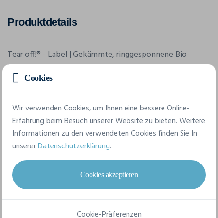
Produktdetails
Tear off!® - Label | Gekämmte, ringgesponnene Bio-
Baumwolle, Single Jersey | Halsferner Rundhalsausschnitt
Cookies
und Ärmel mit Rollsaum
Wir verwenden Cookies, um Ihnen eine bessere Online-
Merkmale
Erfahrung beim Besuch unserer Website zu bieten. Weitere
Informationen zu den verwendeten Cookies finden Sie In
unserer
Datenschutzerklärung
.
Marke
James & Nicholson
Cookies akzeptieren
Referenz
8002
Cookie-Präferenzen