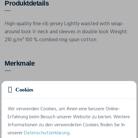
Produktdetails
High-quality fine-rib jersey Lightly waisted with wrap-
around look V-neck and sleeves in double look Weight:
210 g/m² 100 % combed ring-spun cotton
Merkmale
Marke
Cookies
James & Nicholson
Referenz
Wir verwenden Cookies, um Ihnen eine bessere Online-
JN 162
Erfahrung beim Besuch unserer Website zu bieten. Weitere
Informationen zu den verwendeten Cookies finden Sie In
unserer
Datenschutzerklärung
.
4 verfügbare Größen