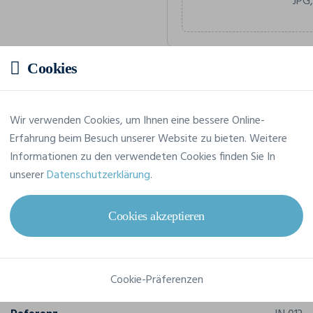
JPG,
Cookies
Geschätzter Preis
Wir verwenden Cookies, um Ihnen eine bessere Online-
Preis auf Anfrage
Erfahrung beim Besuch unserer Website zu bieten. Weitere
Fordern Sie Ihr maßgeschneide
Informationen zu den verwendeten Cookies finden Sie In
unserer
Datenschutzerklärung
.
Cookies akzeptieren
Merkmale
Cookie-Präferenzen
Marke
James & Nicholson