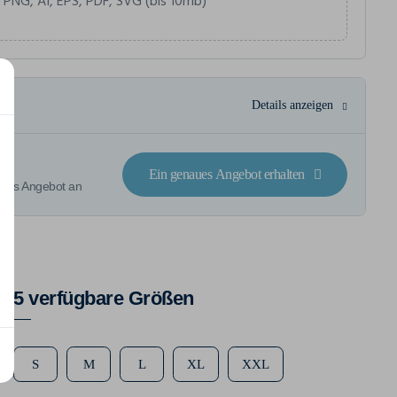
 PNG, AI, EPS, PDF, SVG (bis 10mb)
Details anzeigen
Ein genaues Angebot erhalten
rtes Angebot an
5 verfügbare Größen
S
M
L
XL
XXL