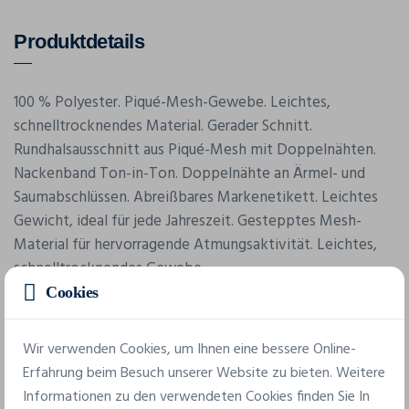
Produktdetails
100 % Polyester. Piqué-Mesh-Gewebe. Leichtes,
schnelltrocknendes Material. Gerader Schnitt.
Rundhalsausschnitt aus Piqué-Mesh mit Doppelnähten.
Nackenband Ton-in-Ton. Doppelnähte an Ärmel- und
Saumabschlüssen. Abreißbares Markenetikett. Leichtes
Gewicht, ideal für jede Jahreszeit. Gestepptes Mesh-
Material für hervorragende Atmungsaktivität. Leichtes,
schnelltrocknendes Gewebe.
Cookies
Wir verwenden Cookies, um Ihnen eine bessere Online-
Erfahrung beim Besuch unserer Website zu bieten. Weitere
Informationen zu den verwendeten Cookies finden Sie In