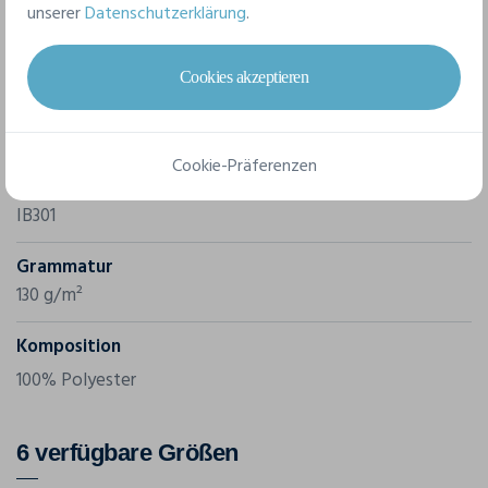
unserer
Datenschutzerklärung
.
Merkmale
Cookies akzeptieren
Marke
Ideal Basic Brand
Cookie-Präferenzen
Referenz
IB301
Grammatur
130 g/m²
Komposition
100% Polyester
6 verfügbare Größen