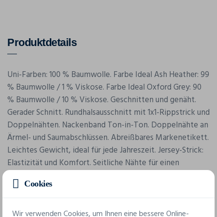
Produktdetails
Uni-Farben: 100 % Baumwolle. Farbe Ideal Ash Heather: 99
% Baumwolle / 1 % Viskose. Farbe Ideal Oxford Grey: 90
% Baumwolle / 10 % Viskose. Geschnitten und genäht.
Gerader Schnitt. Rundhalsausschnitt mit 1x1-Rippstrick und
Doppelnähten. Nackenband Ton-in-Ton. Doppelnähte an
Ärmel- und Saumabschlüssen. Abreißbares Markenetikett.
Leichtes Gewicht, ideal für jede Jahreszeit. Jersey-Strick:
Elastizität und Komfort. Seitliche Nähte für einen
perfekten Sitz.
Cookies
Wir verwenden Cookies, um Ihnen eine bessere Online-