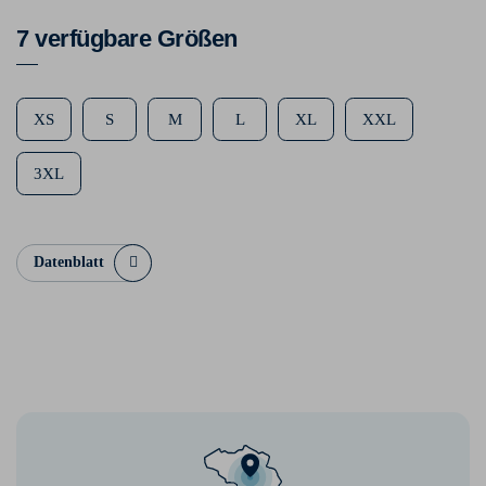
7 verfügbare Größen
XS
S
M
L
XL
XXL
3XL
Datenblatt