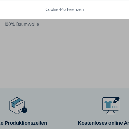
Grammatur
170 - 199 g/m²
Cookie-Präferenzen
Komposition
100% Baumwolle
e Produktionszeiten
Kostenloses online A