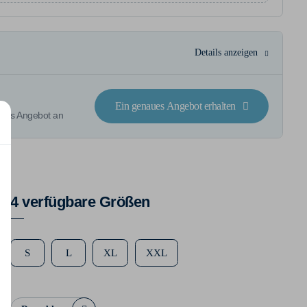
Details anzeigen
Ein genaues Angebot erhalten
rtes Angebot an
4 verfügbare Größen
S
L
XL
XXL