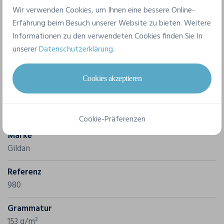
Umetikettierung.
Wir verwenden Cookies, um Ihnen eine bessere Online-
Erfahrung beim Besuch unserer Website zu bieten. Weitere
Informationen zu den verwendeten Cookies finden Sie In
unserer
Datenschutzerklärung
.
Cookies akzeptieren
Merkmale
Cookie-Präferenzen
Marke
Gildan
Referenz
980
Grammatur
153 g/m²