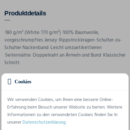
Produktdetails
·180 g/m² (White: 170 g/m²) ·100% Baumwolle,
vorgeschrumpftes Jersey ·Rippstrickkragen ·Schulter-zu-
Schulter Nackenband ·Leicht umzuetikettieren
·Seitennähte ·Doppelnaht an Ärmeln und Bund ·Klassischer
Schnitt.
Cookies
Wir verwenden Cookies, um Ihnen eine bessere Online-
Erfahrung beim Besuch unserer Website zu bieten. Weitere
Informationen zu den verwendeten Cookies finden Sie In
Merkmale
unserer
Datenschutzerklärung
.