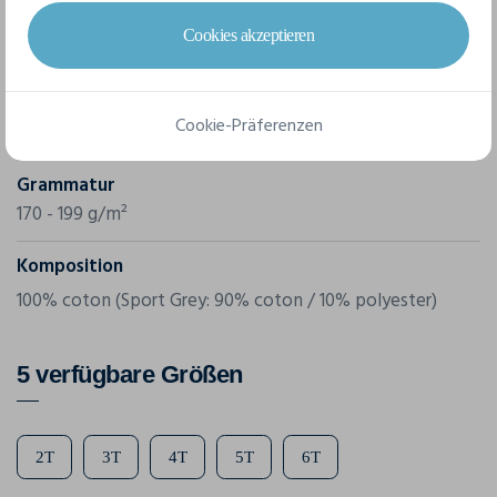
Marke
Cookies akzeptieren
Gildan
Referenz
Cookie-Präferenzen
5100P
Grammatur
170 - 199 g/m²
Komposition
100% coton (Sport Grey: 90% coton / 10% polyester)
5 verfügbare Größen
2T
3T
4T
5T
6T