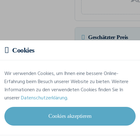
JPG,
Geschätzter Preis
Cookies
4,40 € inkl. MwSt.
/Stü
HTVA Insgesamt 44,03 € inkl. M
Wir verwenden Cookies, um Ihnen eine bessere Online-
Erfahrung beim Besuch unserer Website zu bieten. Weitere
Informationen zu den verwendeten Cookies finden Sie In
unserer
Datenschutzerklärung
.
Merkmale
Cookies akzeptieren
Marke
Fol