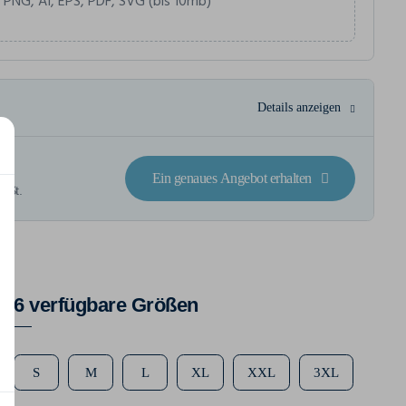
 PNG, AI, EPS, PDF, SVG (bis 10mb)
Details anzeigen
ck
Ein genaues Angebot erhalten
wSt.
6 verfügbare Größen
S
M
L
XL
XXL
3XL