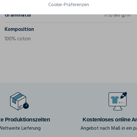
Referenz
61-362-0
Cookie-Präferenzen
Grammatur
175/180 g/m²
Komposition
100% coton
e Produktionszeiten
Kostenloses online A
Weltweite Lieferung
Angebot nach Maß in ein pa