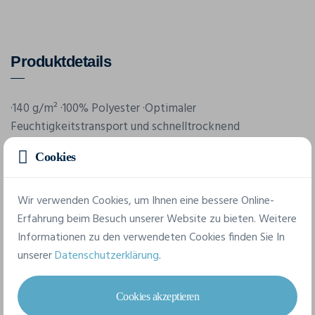
Produktdetails
·140 g/m² ·100% Polyester ·Optimaler
Feuchtigkeitstransport und schnelltrocknend
·Eingefasster Hals- und Armausschnitt ·Kein Textiletikett,
Cookies
Produktinfos sind eingedruckt ·Racer Back ·Seitennähte
·Feminine Passform.
Wir verwenden Cookies, um Ihnen eine bessere Online-
Erfahrung beim Besuch unserer Website zu bieten. Weitere
Informationen zu den verwendeten Cookies finden Sie In
unserer
Datenschutzerklärung
.
Cookies akzeptieren
Merkmale