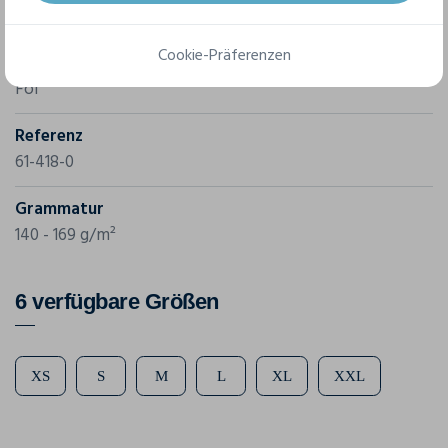
Cookie-Präferenzen
Marke
Fol
Referenz
61-418-0
Grammatur
140 - 169 g/m²
6 verfügbare Größen
XS
S
M
L
XL
XXL