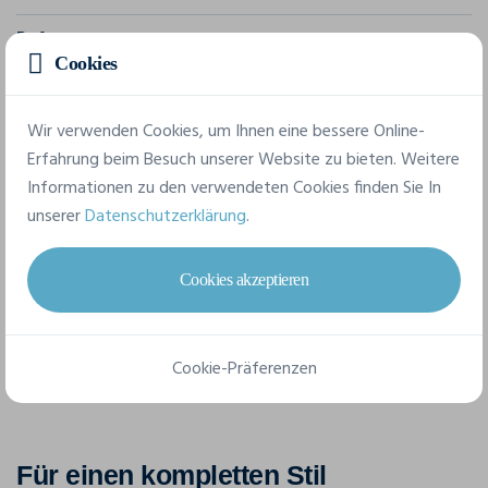
Referenz
Cookies
1912726
Komposition
Wir verwenden Cookies, um Ihnen eine bessere Online-
100% Polyester (recycelt)
Erfahrung beim Besuch unserer Website zu bieten. Weitere
Informationen zu den verwendeten Cookies finden Sie In
unserer
Datenschutzerklärung
.
6 verfügbare Größen
Cookies akzeptieren
XS
S
M
L
XL
XXL
Cookie-Präferenzen
Für einen kompletten Stil