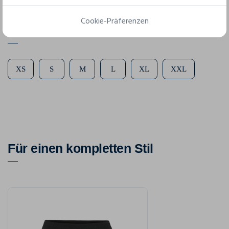
Cookie-Präferenzen
6 verfügbare Größen
XS
S
M
L
XL
XXL
Für einen kompletten Stil