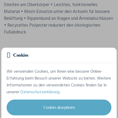
Streifen am Oberkörper • Leichtes, funktionelles
Material • Mesh-Einsätze unter den Achseln für bessere
Belüftung • Rippenbund an Kragen und Ärmelabschlüssen
• Recyceltes Polyester reduziert den ökologischen
Fußabdruck
Merkmale
Cookies
Marke
Wir verwenden Cookies, um Ihnen eine bessere Online-
Craft
Erfahrung beim Besuch unserer Website zu bieten. Weitere
Informationen zu den verwendeten Cookies finden Sie In
Referenz
unserer
Datenschutzerklärung
.
1910176
Komposition
Cookies akzeptieren
100% Polyester (recycelt)