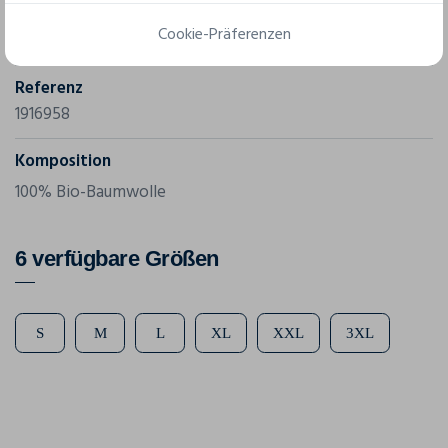
Marke
Cookie-Präferenzen
Craft
Referenz
1916958
Komposition
100% Bio-Baumwolle
6 verfügbare Größen
S
M
L
XL
XXL
3XL