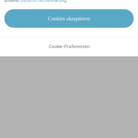
unserer
Datenschutzerklärung
.
Komposition
100% Polyester (recycelt)
Cookies akzeptieren
Cookie-Präferenzen