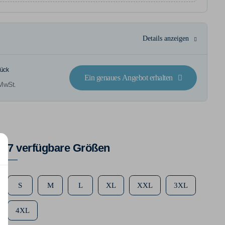
Details anzeigen
tück
Ein genaues Angebot erhalten
 MwSt.
7 verfügbare Größen
S
M
L
XL
XXL
3XL
4XL