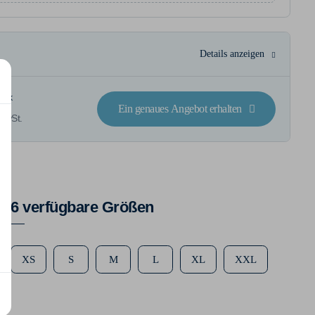
Details anzeigen
tück
Ein genaues Angebot erhalten
 MwSt.
6 verfügbare Größen
XS
S
M
L
XL
XXL