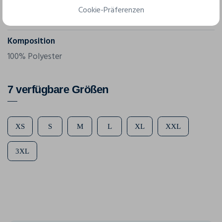
Referenz
Cookie-Präferenzen
1907391
Komposition
100% Polyester
7 verfügbare Größen
XS
S
M
L
XL
XXL
3XL