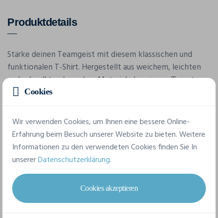
Produktdetails
Stärke deinen Teamgeist mit diesem klassischen und
funktionalen T-Shirt. Hergestellt aus weichem, leichten
und schnell trocknendem Material, das einen effizienten
Feuchtigkeitstransport und hohen Komfort bietet.
Cookies
Perfekt für das Branding mit Club-, Sponsor- oder
Firmenlogos.
Wir verwenden Cookies, um Ihnen eine bessere Online-
Erfahrung beim Besuch unserer Website zu bieten. Weitere
Informationen zu den verwendeten Cookies finden Sie In
Merkmale
unserer
Datenschutzerklärung
.
Marke
Cookies akzeptieren
Craft