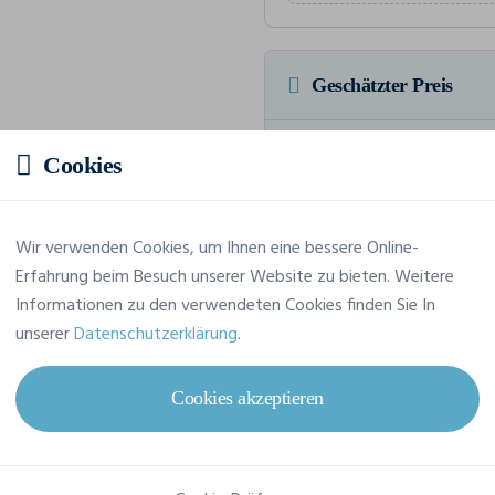
Geschätzter Preis
25,70 € inkl. MwSt.
/S
Cookies
HTVA Insgesamt 257,04 € inkl.
Wir verwenden Cookies, um Ihnen eine bessere Online-
Erfahrung beim Besuch unserer Website zu bieten. Weitere
Informationen zu den verwendeten Cookies finden Sie In
Merkmale
unserer
Datenschutzerklärung
.
Marke
Craft
Cookies akzeptieren
Referenz
1916127