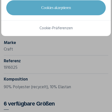
Angeraute Oberfläche • Racer-Rücken • Abgerundeter
Boden • Regular fit
Cookies akzeptieren
Merkmale
Cookie-Präferenzen
Marke
Craft
Referenz
1916025
Komposition
90% Polyester (recycelt), 10% Elastan
6 verfügbare Größen