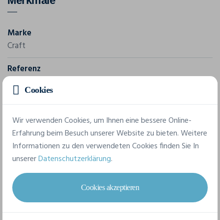
Merkmale
Marke
Craft
Referenz
1914792
Cookies
Komposition
Body: 91 % Polyester (recycelt), 9 % Elastan. Einsatz: 84 %
Wir verwenden Cookies, um Ihnen eine bessere Online-
Polyester (recycelt), 6 % Polyester, 10 % Elastan
Erfahrung beim Besuch unserer Website zu bieten. Weitere
Informationen zu den verwendeten Cookies finden Sie In
unserer
Datenschutzerklärung
.
8 verfügbare Größen
Cookies akzeptieren
XS
S
M
L
XL
XXL