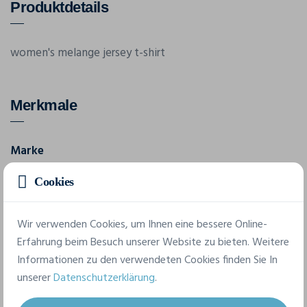
Produktdetails
women's melange jersey t-shirt
Merkmale
Marke
Continental
Cookies
Referenz
STYLE N15
Wir verwenden Cookies, um Ihnen eine bessere Online-
Erfahrung beim Besuch unserer Website zu bieten. Weitere
Informationen zu den verwendeten Cookies finden Sie In
4 verfügbare Größen
unserer
Datenschutzerklärung
.