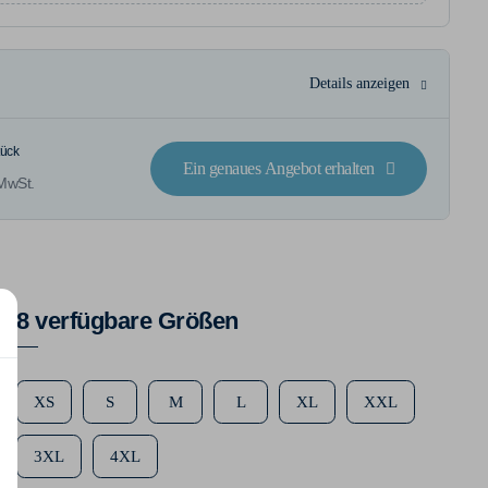
Details anzeigen
tück
Ein genaues Angebot erhalten
 MwSt.
8 verfügbare Größen
XS
S
M
L
XL
XXL
3XL
4XL