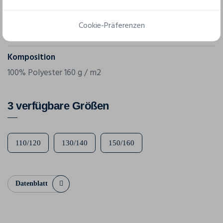
Referenz
Cookie-Präferenzen
029347
Komposition
100% Polyester 160 g / m2
3 verfügbare Größen
110/120
130/140
150/160
Datenblatt