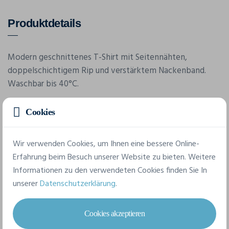
Produktdetails
Modern geschnittenes T-Shirt mit Seitennähten,
doppelschichtigem Rip und verstärktem Nackenband.
Waschbar bis 40°C.
Cookies
Wir verwenden Cookies, um Ihnen eine bessere Online-
Erfahrung beim Besuch unserer Website zu bieten. Weitere
Informationen zu den verwendeten Cookies finden Sie In
Merkmale
unserer
Datenschutzerklärung
.
Marke
Cookies akzeptieren
Clique